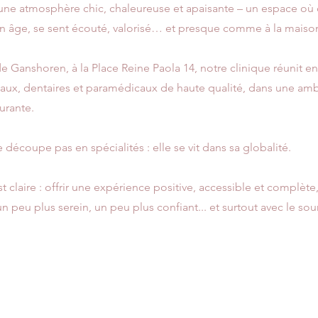
 une atmosphère chic, chaleureuse et apaisante – un espace où 
on âge, se sent écouté, valorisé… et presque comme à la maiso
 Ganshoren, à la Place Reine Paola 14, notre clinique réunit e
aux, dentaires et paramédicaux de haute qualité, dans une am
urante.
se découpe pas en spécialités : elle se vit dans sa globalité.
t claire : offrir une expérience positive, accessible et complèt
n peu plus serein, un peu plus confiant... et surtout avec le sour