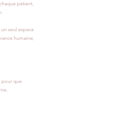
chaque patient,
n.
n un seul espace
biance humaine,
e, pour que
ire.