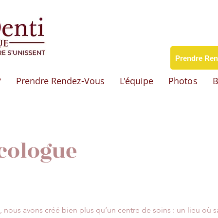
Prendre Re
?
Prendre Rendez-Vous
L'équipe
Photos
B
cologue
nous avons créé bien plus qu’un centre de soins : un lieu où sa